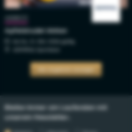
AKTION
ANGEBOTE
Apfelstrudel Aktion
bis Sa., 31. Okt. 2026 gültig
ADMIRAL Sportsbar
Alle Angebote anzeigen
Bleibe immer am Laufenden mit
unserem Newsletter.