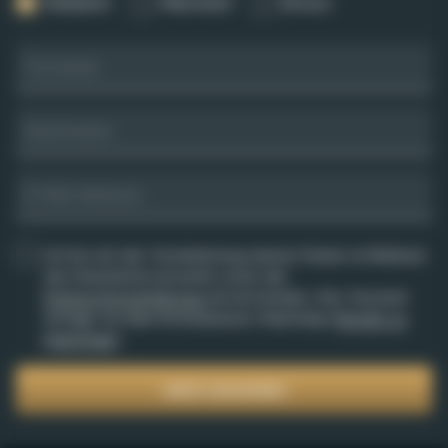
Weiblich
Männlich
Divers
Vorname
Nachname
E-Mail Adresse
Ich bin mit der Verarbeitung meiner Daten im Rahmen
des Newsletterversands sowie der
Datenschutzerklärung
einverstanden. Der Versand
erfolgt via dem Drittanbieter Mailchimp (
Details zu
Mailchimp
).
Jetzt anmelden