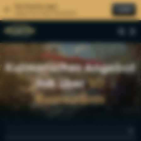
Die PlusCity App!
LADEN
Immer First Class informiert!
Suche
Alle Ergebnisse
Kulinarisches Angebot
mit über
50
Restaurants
ANGEBOTE
-50% Rabatt
ara Schuhe