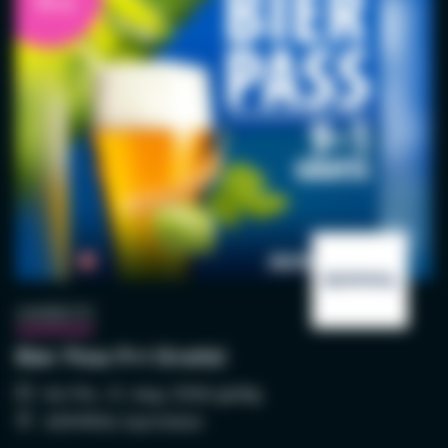
9+1
Zwergerlkino
So., 16. Aug. 2026 - So., 16. Aug. 2026
Starevent: STECKERLFISCHFIASKO
So., 16. Aug. 2026 - So., 16. Aug. 2026
Schnupperauktion
Do., 01. Juni 2023 - Do., 10. Dez. 2026
GEWINNSPIELE
2 Tickets für den STAREVENT gewinnen!
9+1
ANGEBOTE
Bier Pass 9+1 Gratis!
bis Mo., 31. Aug. 2026 gültig
ADMIRAL Sportsbar