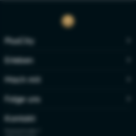
PlusCity
Erleben
Mach mit
Folge uns
Kontakt
Pluskaufstraße 7