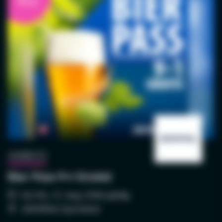
9+1
So., 16. Aug. 2026 - So., 16. Aug. 2026
Starevent: STECKERLFISCHFIASKO
So., 16. Aug. 2026 - So., 16. Aug. 2026
Schnupperauktion
Do., 01. Juni 2023 - Do., 10. Dez. 2026
GEWINNSPIELE
2 Tickets für den STAREVENT gewinnen!
9+1
ANGEBOTE
Bier Pass 9+1 Gratis!
bis Mo., 31. Aug. 2026 gültig
ADMIRAL Sportsbar