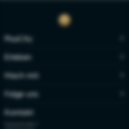
PlusCity
Erleben
Mach mit
Folge uns
Kontakt
Pluskaufstraße 7