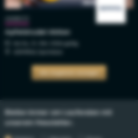
AKTION
ANGEBOTE
Apfelstrudel Aktion
bis Sa., 31. Okt. 2026 gültig
ADMIRAL Sportsbar
Alle Angebote anzeigen
Bleibe immer am Laufenden mit
unserem Newsletter.