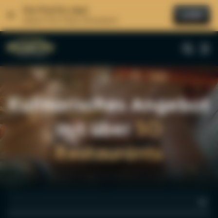
Die PlusCity App!
LADEN
Immer First Class informiert!
Suche
Alle Ergebnisse
Kulinarisches Angebot
mit über
50
Restaurants
ANGEBOTE
-50% Rabatt
ara Schuhe