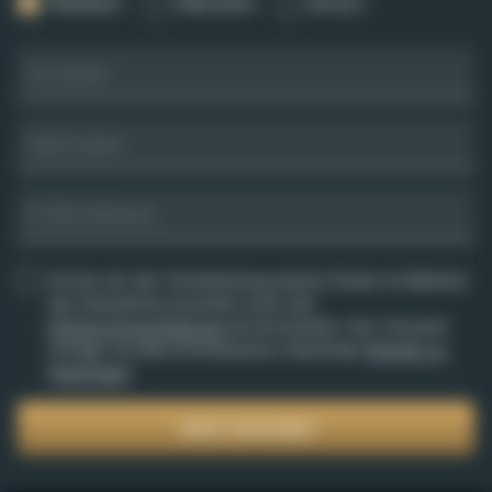
Weiblich
Männlich
Divers
Vorname
Nachname
E-Mail Adresse
Ich bin mit der Verarbeitung meiner Daten im Rahmen
des Newsletterversands sowie der
Datenschutzerklärung
einverstanden. Der Versand
erfolgt via dem Drittanbieter Mailchimp (
Details zu
Mailchimp
).
Jetzt anmelden